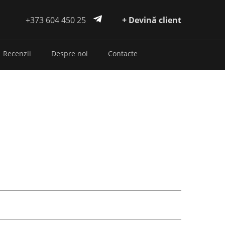
+373 604 450 25
+ Devină client
Recenzii
Despre noi
Contacte