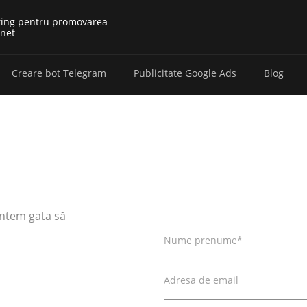
ting pentru promovarea
rnet
Creare bot Telegram
Publicitate Google Ads
Blog
untem gata să