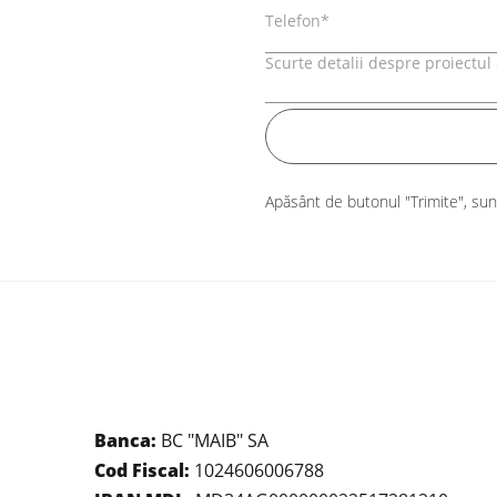
Apăsânt de butonul "Trimite", su
Banca:
BC "MAIB" SA
Cod Fiscal:
1024606006788