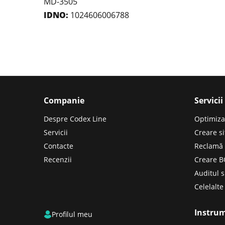
MD-3505
IDNO:
1024606006788
Companie
Servicii
Despre Codex Line
Optimiza
Servicii
Creare si
Contacte
Reclamă
Recenzii
Creare 
Auditul s
Celelalte 
Instru
Profilul meu