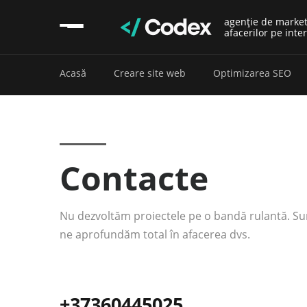
agenție de marke
afacerilor pe inte
Acasă
Creare site web
Optimizarea SEO
Contacte
Nu dezvoltăm proiectele pe o bandă rulantă. S
ne aprofundăm total în afacerea dvs.
+37360445025