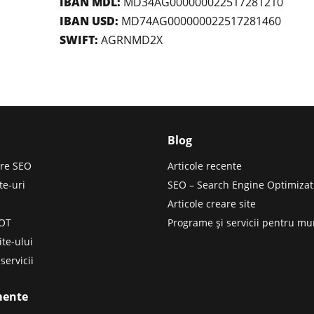
IBAN MDL:
MD34AG000000022517281210
IBAN USD:
MD74AG000000022517281460
SWIFT:
AGRNMD2X
Blog
re SEO
Articole recente
te-uri
SEO – Search Engine Optimizat
Articole creare site
BOT
Programe și servicii pentru m
ite-ului
servicii
mente