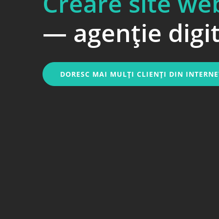
Creare site we
— agenție digi
DORESC MAI MULȚI CLIENȚI DIN INTERNE