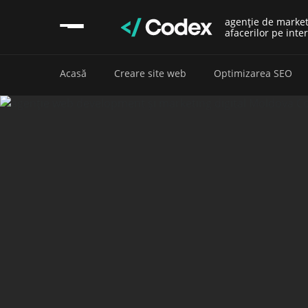
agenție de marke
afacerilor pe inte
Acasă
Creare site web
Optimizarea SEO