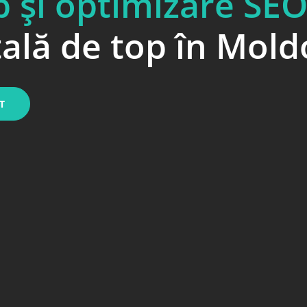
b și optimizare SE
tală de top în Mol
T